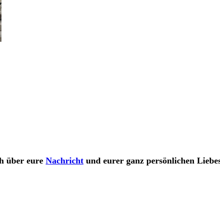
ch über eure
Nachricht
und eurer ganz persönlichen Liebes
rg, wedding planner frankfurt, hochzeitsplanung freiburg, Hochzeitsplaner Deutschland, Hochzeitslocation Lörrach, Geburtstag Event, 
d, Hochzeitslocation Freiburg, Geburtstag planen, Hochzeitsplaung München, Rimsingen Schloss, Hochzeitsplanung Berlin, breisach 
ochzeit dj, hochzeit dankeskarten text, hochzeit karte text, hochzeit luftballons, hochzeitsmessen, trauredner, hochzeit checkliste, h