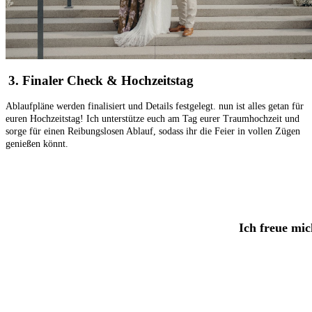
3. Finaler Check & Hochzeitstag
Ablaufpläne werden finalisiert und Details festgelegt. nun ist alles getan für
euren Hochzeitstag! Ich unterstütze euch am Tag eurer Traumhochzeit und
sorge für einen Reibungslosen Ablauf, sodass ihr die Feier in vollen
Zügen
genießen könnt.
Ich freue mi
fr
eie
tr
auung freiburg, hochzeitsfoto
graf lörrach, hochzeitsplanung bodensee, Hochzeitslocation Kaiserstuhl, hochzeitsplaner freibu
wedding planner kosten, Hochzeitsplaung Köln, Hochzeitslocation Ortenau, Hochzeitsplaung Hamburg, Hochzeitslocation Schwarzwal
planen, Hochzeit Planung, Hochzeit Dekoration, Hochzeit Ideen, hochzeitsauto zu mieten, hochzeitsauto mieten, hochzeitsauto miete, h
Baybshower, freiburg hotel,
hochzeit glückwünsche, Taufe, hochzeitseinladungen, Kommunion, hochzeit, hochzeitskleider, freiburg